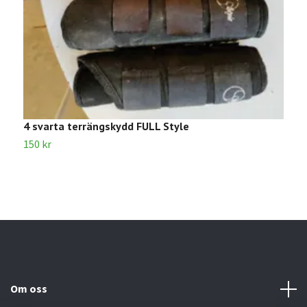
4 svarta terrängskydd FULL Style
V
150 kr
1
Om oss