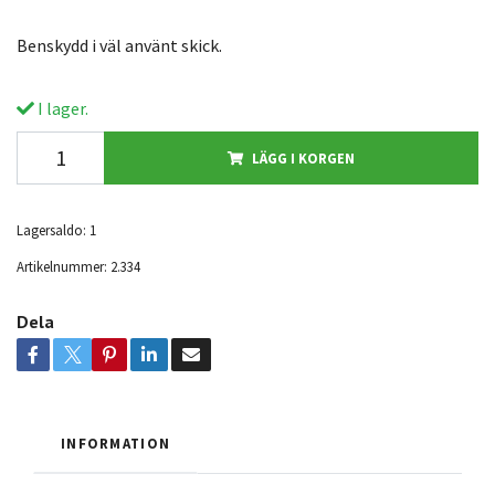
Benskydd i väl använt skick.
I lager.
LÄGG I KORGEN
Lagersaldo:
1
Artikelnummer:
2.334
Dela
INFORMATION