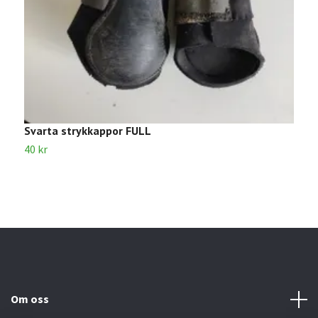
Svarta strykkappor FULL
S
40 kr
2
Om oss