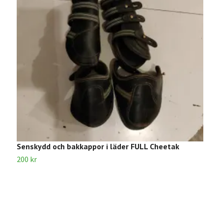
Senskydd och bakkappor i läder FULL Cheetak
G
200 kr
8