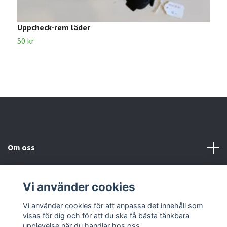
Uppcheck-rem läder
S
50 kr
1
Om oss
Kundtjänst
Vi använder cookies
Kontakta oss
Vi använder cookies för att anpassa det innehåll som
visas för dig och för att du ska få bästa tänkbara
upplevelse när du handlar hos oss.