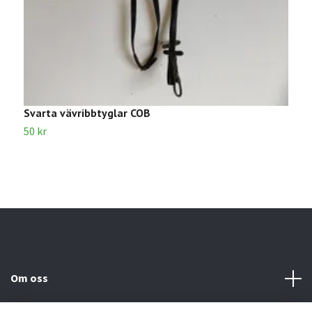
Svarta vävribbtyglar COB
S
50 kr
1
Om oss