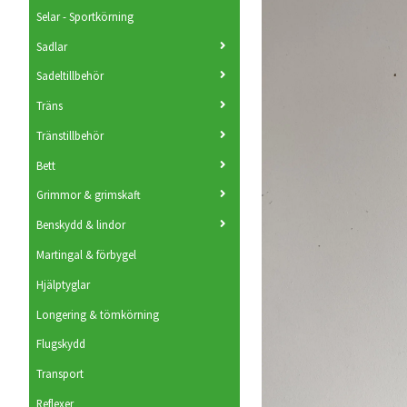
Selar - Sportkörning
Sadlar
Sadeltillbehör
Träns
Tränstillbehör
Bett
Grimmor & grimskaft
Benskydd & lindor
Martingal & förbygel
Hjälptyglar
Longering & tömkörning
Flugskydd
Transport
Reflexer