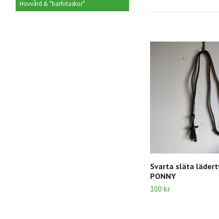
Hovvård & "barfotaskor"
Svarta släta lädert
PONNY
100 kr