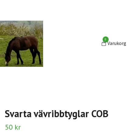
0
Varukorg
Svarta vävribbtyglar COB
50 kr