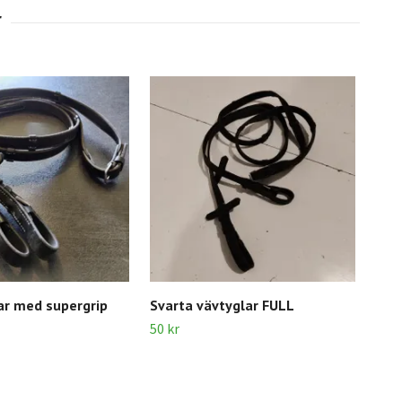
ar med supergrip
Svarta vävtyglar FULL
Gum
PO
50 kr
150 