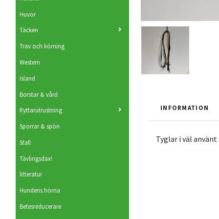
Huvor
Täcken
Trav och körning
Western
Island
Borstar & vård
INFORMATION
Ryttarutrustning
Sporrar & spön
Tyglar i väl använt 
Stall
Tävlingsdax!
litteratur
Hundens hörna
Betesreducerare