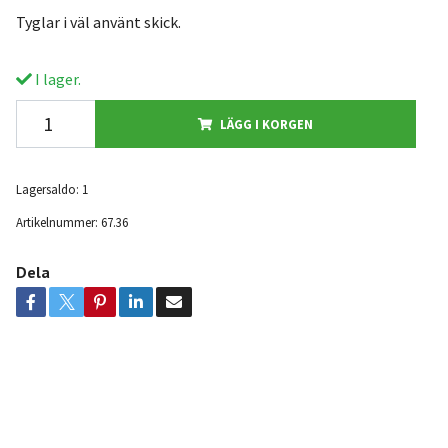
Tyglar i väl använt skick.
I lager.
LÄGG I KORGEN
Lagersaldo:
1
Artikelnummer:
67.36
Dela