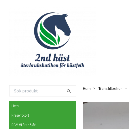
Hem
Tränstillbehör
Hem
Presentkort
REA! Vi firar 5 år!