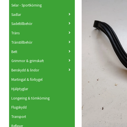
Selar - Sportkörning
Sadlar
Sadeltillbehör
Träns
Tränstillbehör
Bett
Grimmor & grimskaft
Benskydd & lindor
Martingal & förbygel
Hjälptyglar
Longering & tömkörning
Flugskydd
Transport
Reflexer