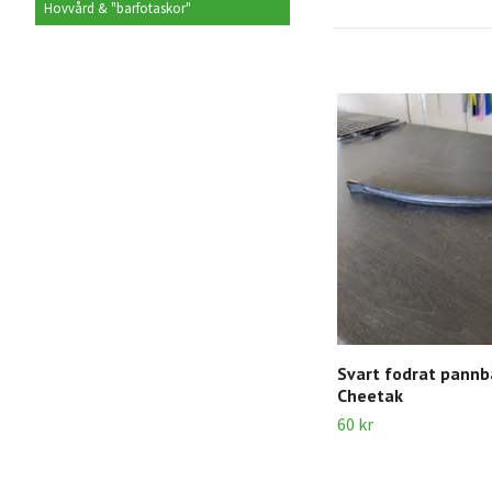
Hovvård & "barfotaskor"
Svart fodrat pann
Cheetak
60 kr