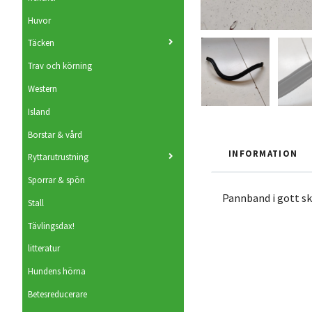
Huvor
Täcken
Trav och körning
Western
Island
Borstar & vård
INFORMATION
Ryttarutrustning
Sporrar & spön
Pannband i gott sk
Stall
Tävlingsdax!
litteratur
Hundens hörna
Betesreducerare