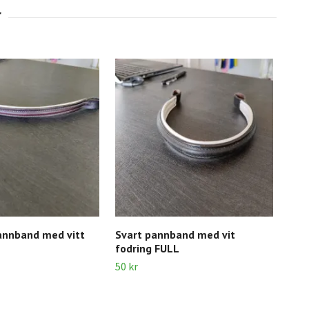
annband med vitt
Svart pannband med vit
Sva
fodring FULL
60 k
50 kr