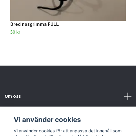
Bred nosgrimma FULL
S
50 kr
6
Om oss
Kundtjänst
Vi använder cookies
Kontakta oss
Vi använder cookies för att anpassa det innehåll som