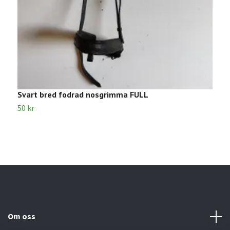
Svart bred fodrad nosgrimma FULL
S
50 kr
2
Om oss