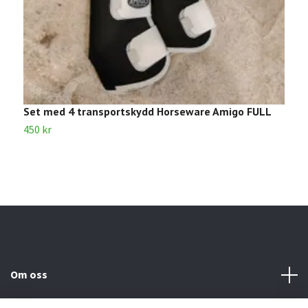
Set med 4 transportskydd Horseware Amigo FULL
T
450 kr
8
Om oss