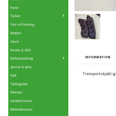
Huvor
Täcken
Trav och körning
Western
Island
Borstar & vård
INFORMATION
Ryttarutrustning
Sporrar & spön
Transportskydd i g
Stall
Tävlingsdax!
litteratur
Hundens hörna
Betesreducerare