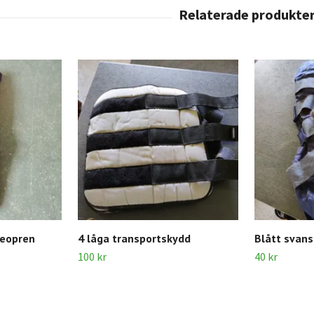
neopren
4 låga transportskydd
Blått svan
100 kr
40 kr