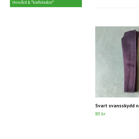
Hovvård & "barfotaskor"
Svart svansskydd 
80 kr