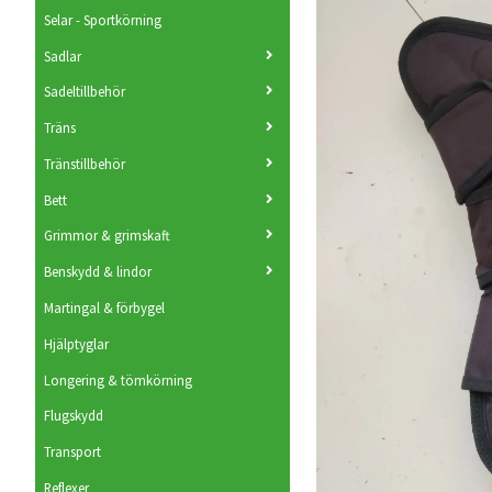
Selar - Sportkörning
Sadlar
Sadeltillbehör
Träns
Tränstillbehör
Bett
Grimmor & grimskaft
Benskydd & lindor
Martingal & förbygel
Hjälptyglar
Longering & tömkörning
Flugskydd
Transport
Reflexer