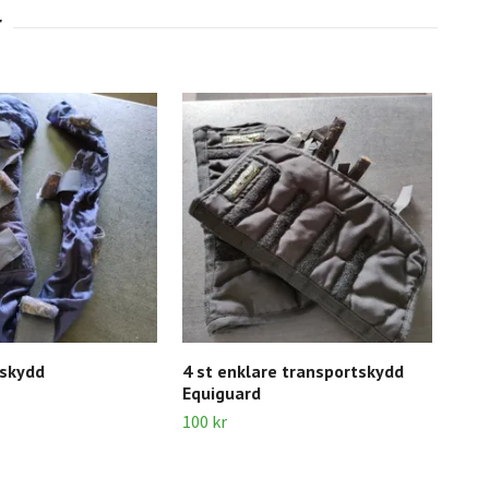
sskydd
4 st enklare transportskydd
Blå
Equiguard
60 k
100 kr