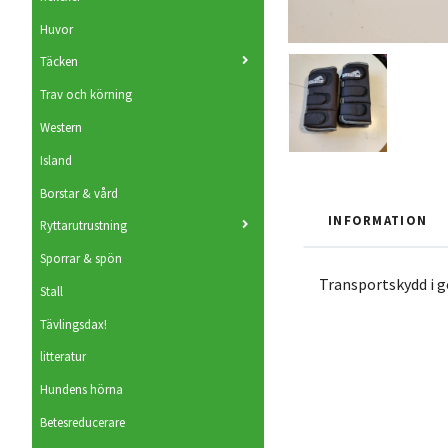
Huvor
Täcken
Trav och körning
Western
Island
Borstar & vård
INFORMATION
Ryttarutrustning
Sporrar & spön
Transportskydd i g
Stall
Tävlingsdax!
litteratur
Hundens hörna
Betesreducerare