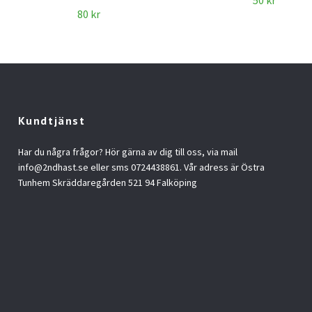
50 kr
80 kr
Kundtjänst
Har du några frågor? Hör gärna av dig till oss, via mail
info@2ndhast.se
eller sms 0724438861. Vår adress är Östra
Tunhem Skräddaregården 521 94 Falköping