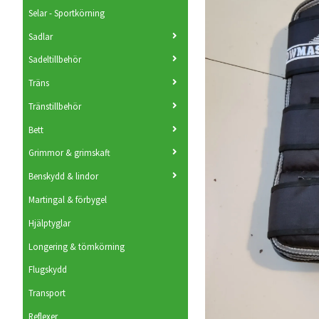
Selar - Sportkörning
Sadlar
Sadeltillbehör
Träns
Tränstillbehör
Bett
Grimmor & grimskaft
Benskydd & lindor
Martingal & förbygel
Hjälptyglar
Longering & tömkörning
Flugskydd
Transport
Reflexer