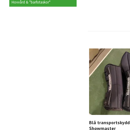
Hovvård & "barfotaskor"
Blå transportskydd
Showmaster