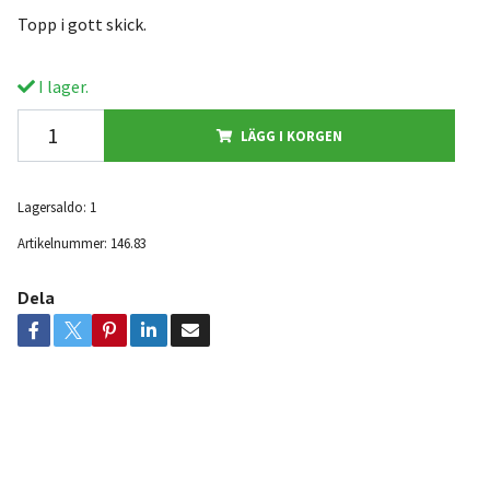
Topp i gott skick.
I lager.
LÄGG I KORGEN
Lagersaldo:
1
Artikelnummer:
146.83
Dela