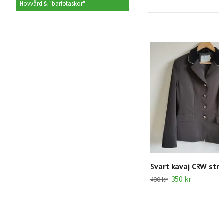
Hovvård & "barfotaskor"
Svart kavaj CRW str
350 kr
400 kr