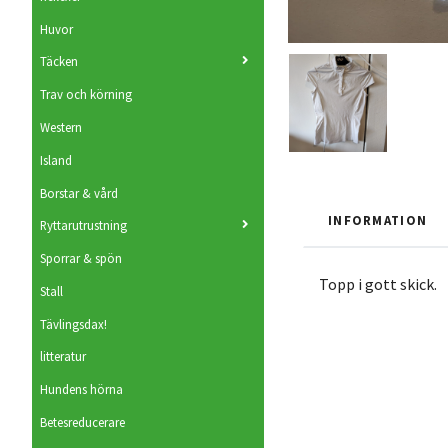
Huvor
Täcken
Trav och körning
Western
Island
Borstar & vård
INFORMATION
Ryttarutrustning
Sporrar & spön
Topp i gott skick.
Stall
Tävlingsdax!
litteratur
Hundens hörna
Betesreducerare