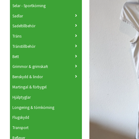
Selar - Sportkörning
Sadlar
Sadeltillbehör
Träns
Tränstillbehör
Bett
Grimmor & grimskaft
Benskydd & lindor
Martingal & förbygel
Hjälptyglar
Longering & tömkörning
Flugskydd
Transport
Reflexer