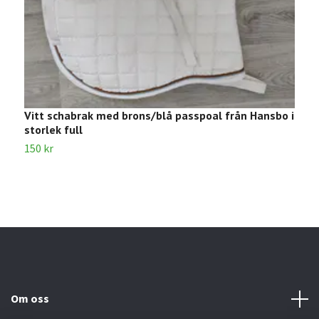
Vitt schabrak med brons/blå passpoal från Hansbo i
R
storlek full
1
150 kr
Om oss