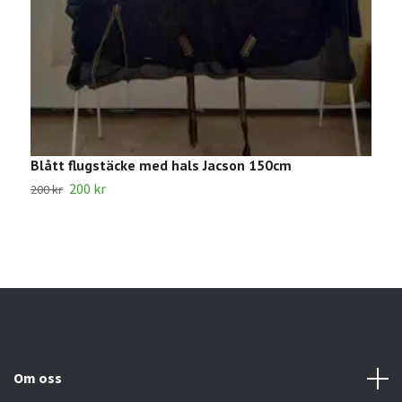
Blått flugstäcke med hals Jacson 150cm
E
200 kr
200 kr
4
Om oss