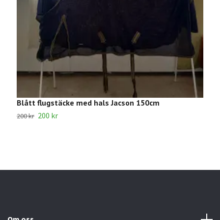
Blått flugstäcke med hals Jacson 150cm
R
200 kr
3
200 kr
Om oss