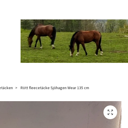
etäcken
Rött fleecetäcke Sjöhagen Wear 135 cm