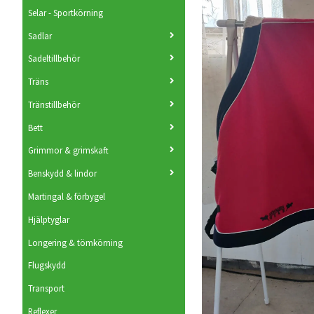
Selar - Sportkörning
Sadlar
Sadeltillbehör
Träns
Tränstillbehör
Bett
Grimmor & grimskaft
Benskydd & lindor
Martingal & förbygel
Hjälptyglar
Longering & tömkörning
Flugskydd
Transport
Reflexer