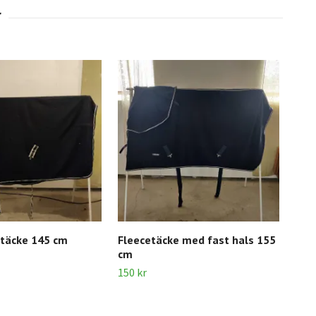
etäcke 145 cm
Fleecetäcke med fast hals 155
Vit
cm
120 
150 kr