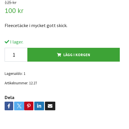
125 kr
100 kr
Fleecetäcke i mycket gott skick.
I lager.
LÄGG I KORGEN
Lagersaldo:
1
Artikelnummer:
12.27
Dela