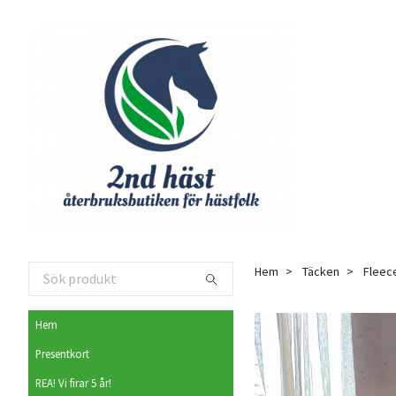
Hem
Täcken
Fleec
Hem
Presentkort
REA! Vi firar 5 år!