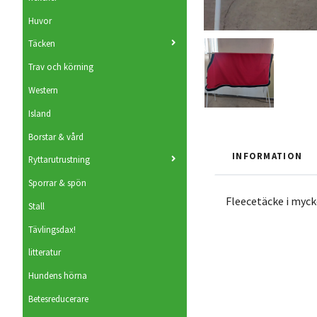
Huvor
Täcken
Trav och körning
Western
Island
Borstar & vård
INFORMATION
Ryttarutrustning
Sporrar & spön
Fleecetäcke i myck
Stall
Tävlingsdax!
litteratur
Hundens hörna
Betesreducerare