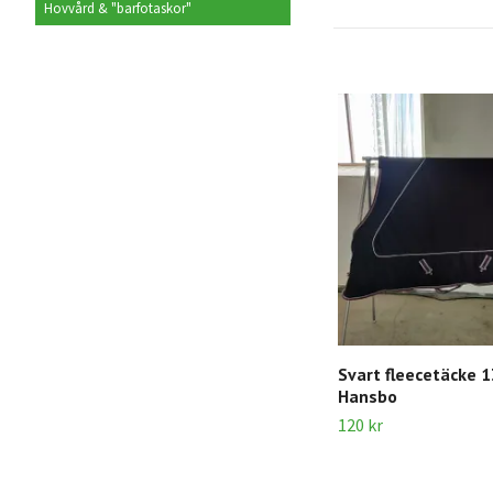
Hovvård & "barfotaskor"
Svart fleecetäcke 
Hansbo
120 kr