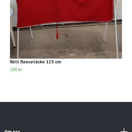
Rött fleecetäcke 125 cm
B
100 kr
1
Om oss