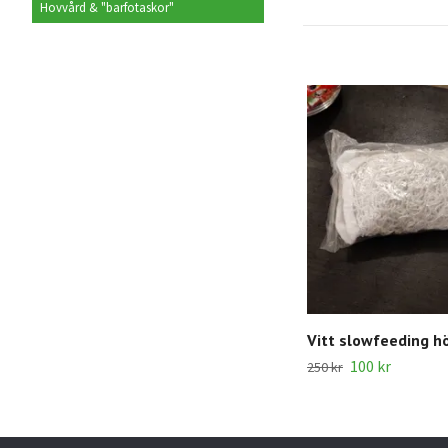
Hovvård & "barfotaskor"
Vitt slowfeeding h
100 kr
250 kr