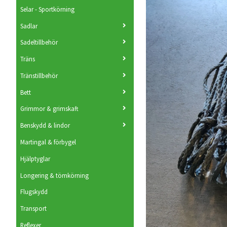
Selar - Sportkörning
Sadlar
Sadeltillbehör
Träns
Tränstillbehör
Bett
Grimmor & grimskaft
Benskydd & lindor
Martingal & förbygel
Hjälptyglar
Longering & tömkörning
Flugskydd
Transport
Reflexer