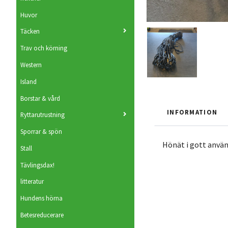
Huvor
Täcken
Trav och körning
Western
Island
Borstar & vård
INFORMATION
Ryttarutrustning
Sporrar & spön
Hönät i gott använ
Stall
Tävlingsdax!
litteratur
Hundens hörna
Betesreducerare