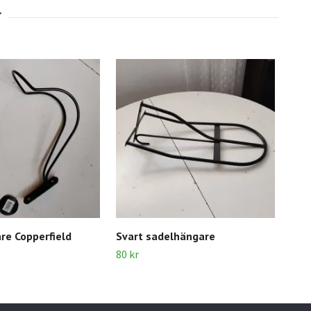
re Copperfield
Svart sadelhängare
Sva
80 kr
30 k