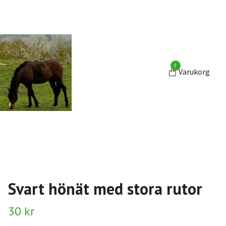
0
Varukorg
Svart hönät med stora rutor
30 kr