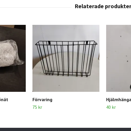
önät
Förvaring
Hjälmhänga
75 kr
40 kr