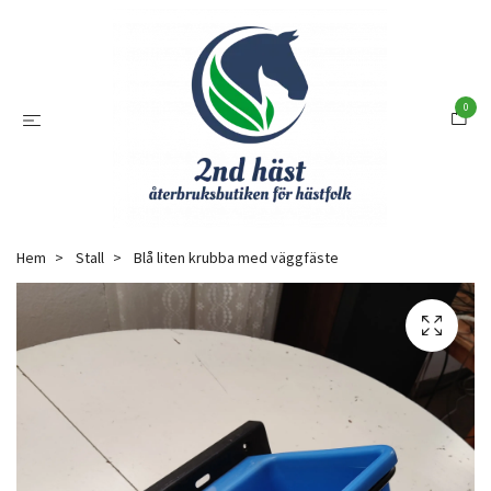
0
Hem
Stall
Blå liten krubba med väggfäste