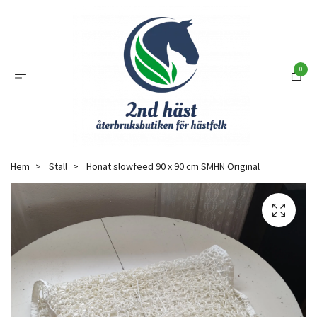
0
Hem
Stall
Hönät slowfeed 90 x 90 cm SMHN Original