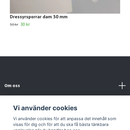
Dressyrsporrar dam 30 mm
S
30 kr
6
50 kr
Om oss
Kundtjänst
Vi använder cookies
Kontakta oss
Vi använder cookies för att anpassa det innehåll som
visas för dig och för att du ska få bästa tänkbara