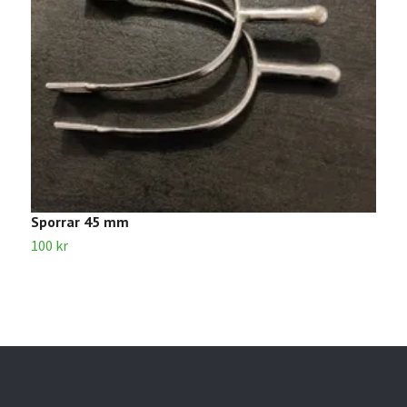
Sporrar 45 mm
S
100 kr
8