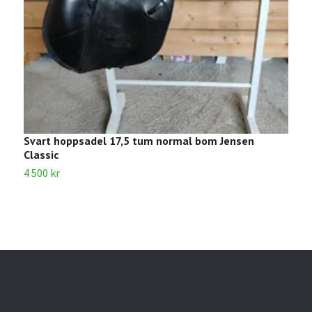
Svart hoppsadel 17,5 tum normal bom Jensen
S
Classic
3
4 500 kr