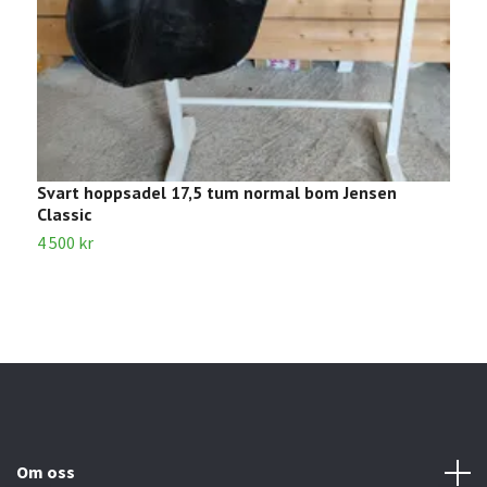
Svart hoppsadel 17,5 tum normal bom Jensen
B
Classic
6
4 500 kr
Om oss