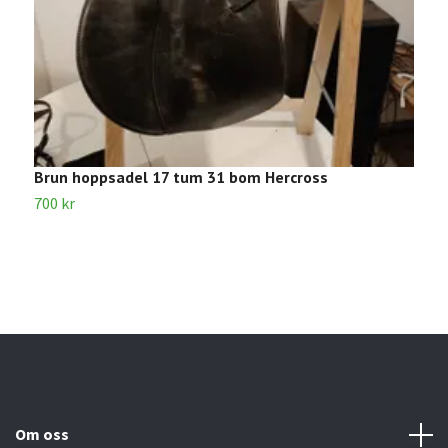
Brun hoppsadel 17 tum 31 bom Hercross
S
700 kr
3
Om oss