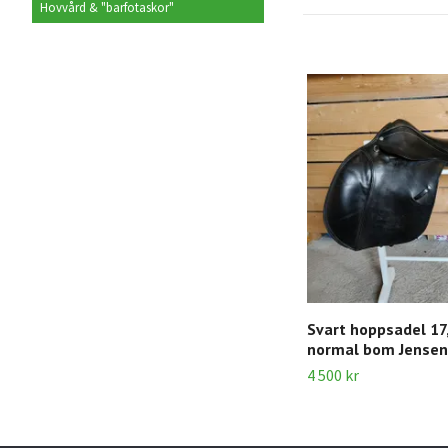
Hovvård & "barfotaskor"
Svart hoppsadel 17
normal bom Jensen 
4 500 kr