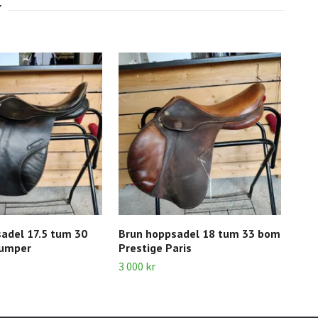
adel 17.5 tum 30
Brun hoppsadel 18 tum 33 bom
Mör
Jumper
Prestige Paris
(?)
3 000 kr
5 00