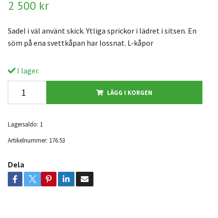
2 500 kr
Sadel i väl använt skick. Ytliga sprickor i lädret i sitsen. En
söm på ena svettkåpan har lossnat. L-kåpor
I lager.
LÄGG I KORGEN
Lagersaldo:
1
Artikelnummer:
176.53
Dela