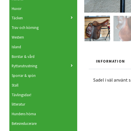
Huvor
Täcken
Trav och körning
Western
Island
Borstar & vård
INFORMATION
Ryttarutrustning
Sporrar & spön
Sadel i väl använt 
Stall
Tävlingsdax!
litteratur
Hundens hörna
Betesreducerare