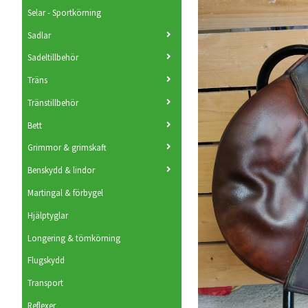
Selar - Sportkörning
Sadlar
Sadeltillbehör
Träns
Tränstillbehör
Bett
Grimmor & grimskaft
Benskydd & lindor
Martingal & förbygel
Hjälptyglar
Longering & tömkörning
Flugskydd
Transport
Reflexer