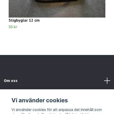
Stigbyglar 12 cm
S
50 kr
1
Om oss
Kundtjänst
Vi använder cookies
Kontakta oss
Vi använder cookies för att anpassa det innehåll som