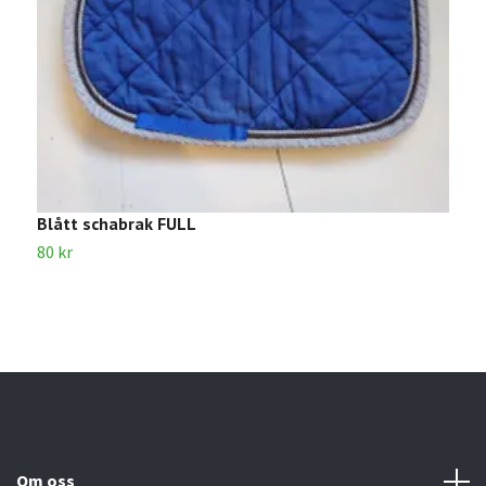
Blått schabrak FULL
B
80 kr
5
Om oss