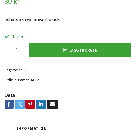
80 kr
Schabrak i väl använt skick,
I lager.
LÄGG I KORGEN
Lagersaldo:
1
Artikelnummer:
142.20
Dela
INFORMATION