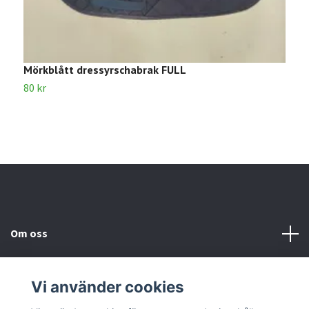
Mörkblått dressyrschabrak FULL
V
80 kr
8
Om oss
Kundtjänst
Vi använder cookies