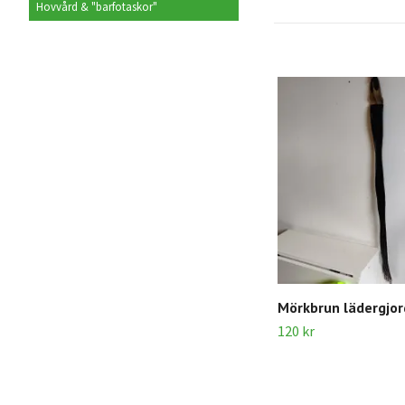
Hovvård & "barfotaskor"
Mörkbrun lädergjo
120 kr