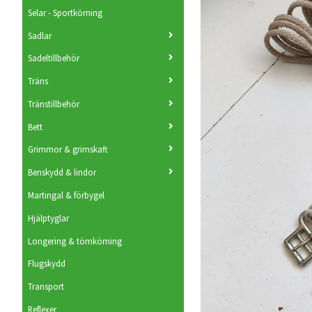
Selar - Sportkörning
Sadlar
Sadeltillbehör
Träns
Tränstillbehör
Bett
Grimmor & grimskaft
Benskydd & lindor
Martingal & förbygel
Hjälptyglar
Longering & tömkörning
Flugskydd
Transport
Reflexer