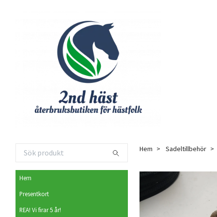
Hem
Sadeltillbehör
Hem
Presentkort
REA! Vi firar 5 år!