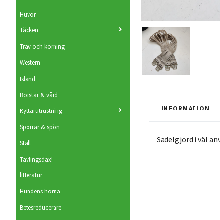
Huvor
Täcken
Trav och körning
Western
Island
Borstar & vård
INFORMATION
Ryttarutrustning
Sporrar & spön
Sadelgjord i väl an
Stall
Tävlingsdax!
litteratur
Hundens hörna
Betesreducerare