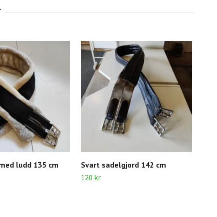
 med ludd 135 cm
Svart sadelgjord 142 cm
Sva
120 kr
120 