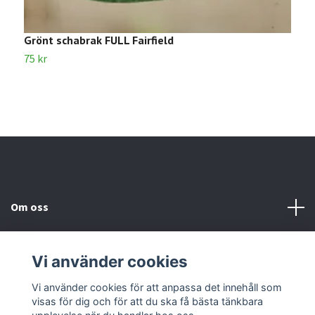
Grönt schabrak FULL Fairfield
G
75 kr
3
Om oss
Kundtjänst
Vi använder cookies
Kontakta oss
Vi använder cookies för att anpassa det innehåll som
visas för dig och för att du ska få bästa tänkbara