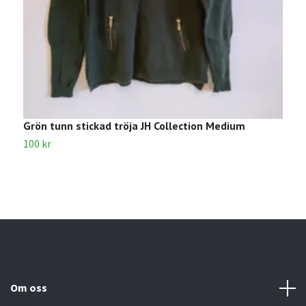
Grön tunn stickad tröja JH Collection Medium
R
100 kr
6
Om oss