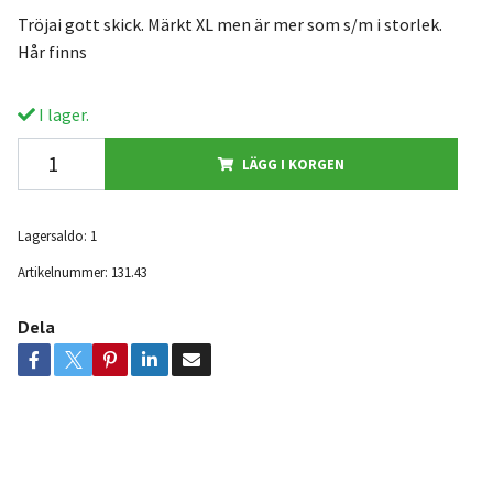
Tröjai gott skick. Märkt XL men är mer som s/m i storlek.
Hår finns
I lager.
LÄGG I KORGEN
Lagersaldo:
1
Artikelnummer:
131.43
Dela