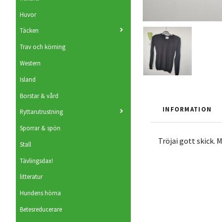
Huvor
Täcken
Trav och körning
Western
Island
Borstar & vård
INFORMATION
Ryttarutrustning
Sporrar & spön
Tröjai gott skick. 
Stall
Tävlingsdax!
litteratur
Hundens hörna
Betesreducerare