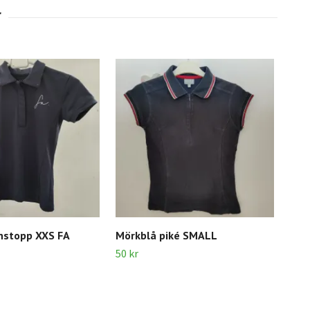
nstopp XXS FA
Mörkblå piké SMALL
Blå
50 kr
120 