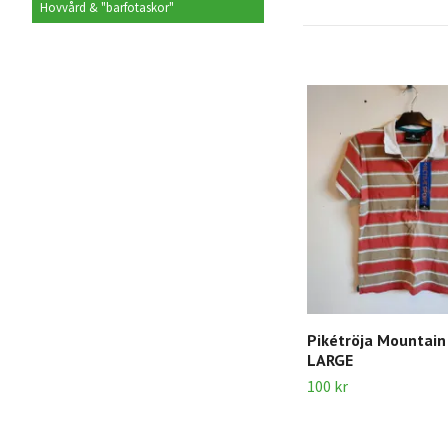
Hovvård & "barfotaskor"
Pikétröja Mountain
LARGE
100 kr