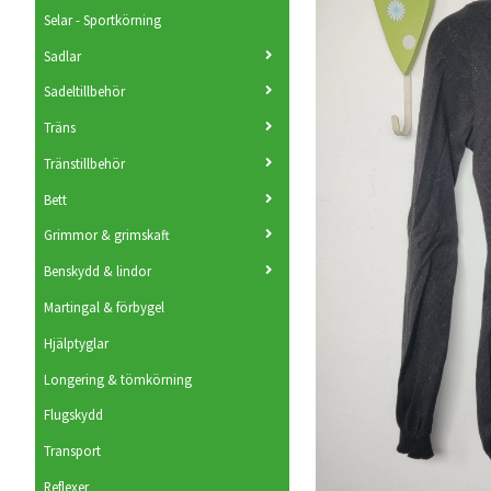
Selar - Sportkörning
Sadlar
Sadeltillbehör
Träns
Tränstillbehör
Bett
Grimmor & grimskaft
Benskydd & lindor
Martingal & förbygel
Hjälptyglar
Longering & tömkörning
Flugskydd
Transport
Reflexer