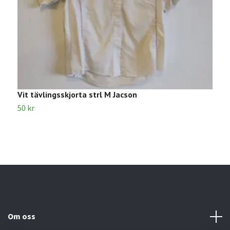
Vit tävlingsskjorta strl M Jacson
T
50 kr
2
Om oss