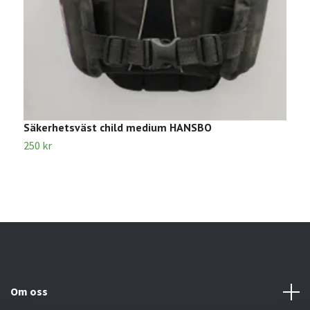
Säkerhetsväst child medium HANSBO
S
250 kr
2
Om oss