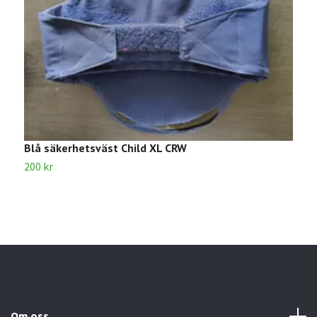
Blå säkerhetsväst Child XL CRW
B
200 kr
1
Om oss