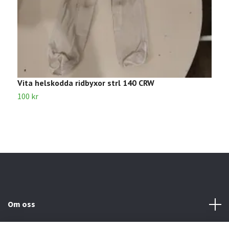
Vita helskodda ridbyxor strl 140 CRW
V
100 kr
5
Om oss