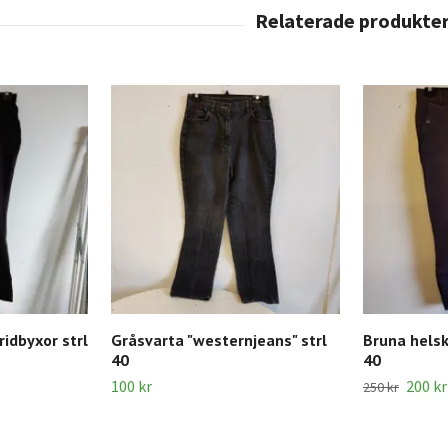
idbyxor strl
Gråsvarta "westernjeans" strl
Bruna helsk
40
40
100 kr
200 kr
250 kr