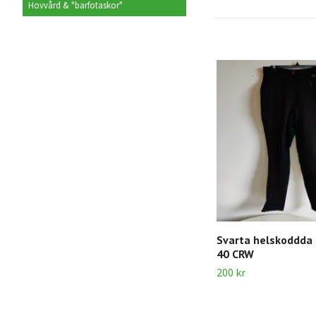
Hovvård & "barfotaskor"
Svarta helskoddda r
40 CRW
200 kr