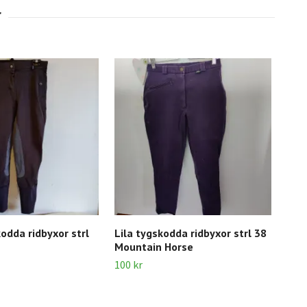
odda ridbyxor strl
Lila tygskodda ridbyxor strl 38
Bru
Mountain Horse
str
100 kr
300 