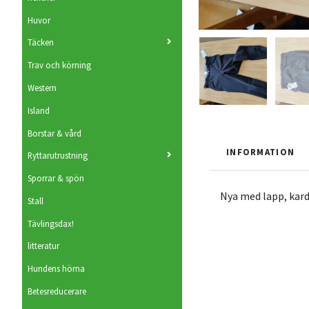
Huvor
Täcken
Trav och körning
Western
Island
Borstar & vård
INFORMATION
Ryttarutrustning
Sporrar & spön
Nya med lapp, kard
Stall
Tävlingsdax!
litteratur
Hundens hörna
Betesreducerare