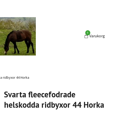
0
Varukorg
a ridbyxor 44 Horka
Svarta fleecefodrade
helskodda ridbyxor 44 Horka