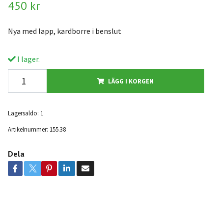
450 kr
Nya med lapp, kardborre i benslut
I lager.
LÄGG I KORGEN
Lagersaldo:
1
Artikelnummer:
155.38
Dela