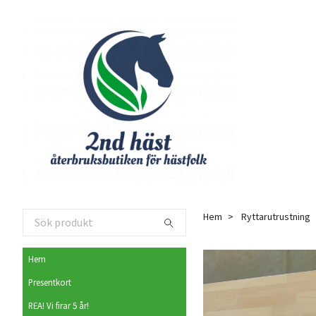
Hem
Ryttarutrustning
Hem
Presentkort
REA! Vi firar 5 år!