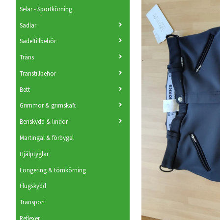
Selar - Sportkörning
Sadlar
Sadeltillbehör
Träns
Tränstillbehör
Bett
Grimmor & grimskaft
Benskydd & lindor
Martingal & förbygel
Hjälptyglar
Longering & tömkörning
Flugskydd
Transport
Reflexer