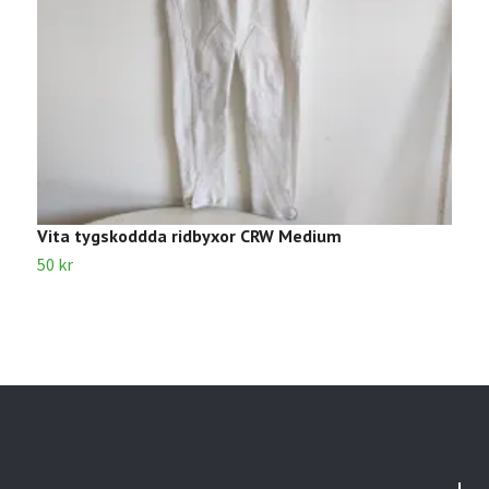
Vita tygskoddda ridbyxor CRW Medium
K
50 kr
7