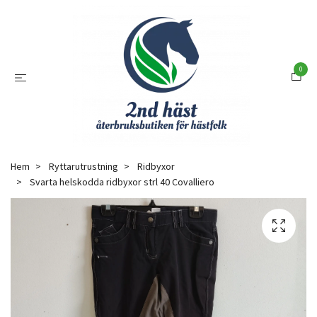
0
Hem
Ryttarutrustning
Ridbyxor
Svarta helskodda ridbyxor strl 40 Covalliero