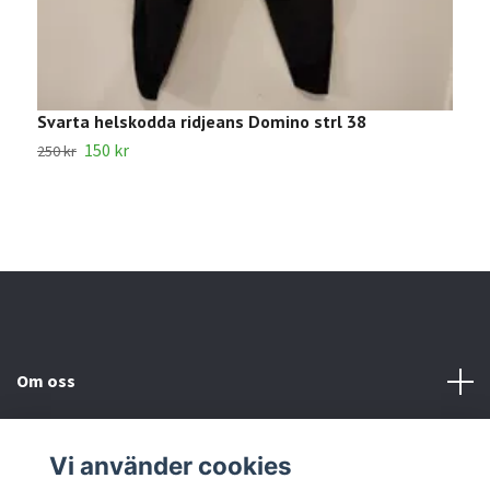
Svarta helskodda ridjeans Domino strl 38
R
150 kr
3
250 kr
Om oss
Kundtjänst
Vi använder cookies