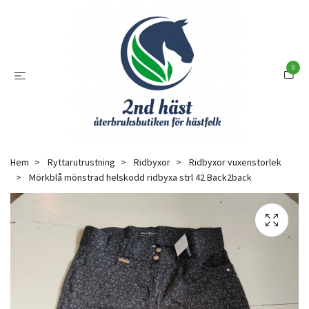
0
Hem
Ryttarutrustning
Ridbyxor
Ridbyxor vuxenstorlek
Mörkblå mönstrad helskodd ridbyxa strl 42 Back2back