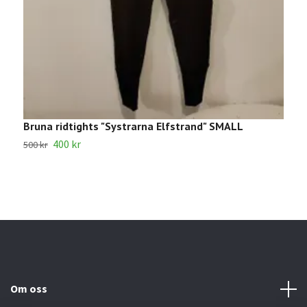
Bruna ridtights "Systrarna Elfstrand" SMALL
B
400 kr
1
500 kr
Om oss