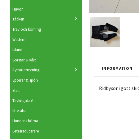
Huvor
Täcken
Trav och körning
Western
Island
Borstar & vård
INFORMATION
Ryttarutrustning
Sporrar & spön
Ridbyxor i gott ski
Stall
Tävlingsdax!
litteratur
Hundens hörna
Betesreducerare