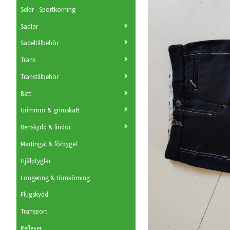
Selar - Sportkörning
Sadlar
Sadeltillbehör
Träns
Tränstillbehör
Bett
Grimmor & grimskaft
Benskydd & lindor
Martingal & förbygel
Hjälptyglar
Longering & tömkörning
Flugskydd
Transport
Reflexer