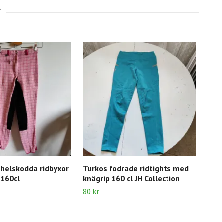
 helskodda ridbyxor
Turkos fodrade ridtights med
Sva
 160cl
knägrip 160 cl JH Collection
152
80 kr
120 