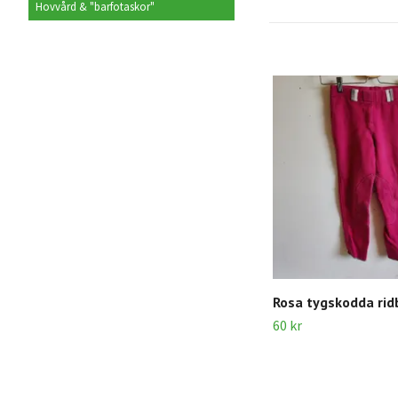
Hovvård & "barfotaskor"
Rosa tygskodda rid
60 kr