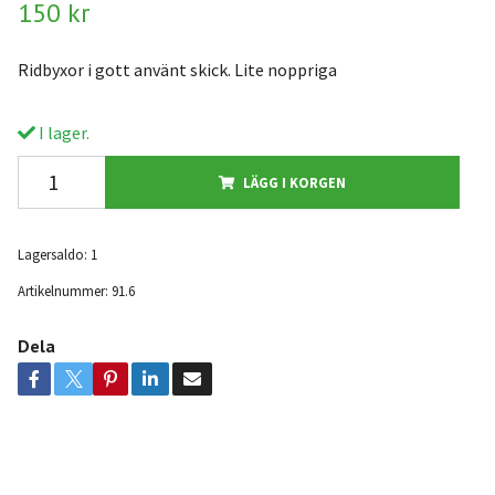
150 kr
Ridbyxor i gott använt skick. Lite noppriga
I lager.
LÄGG I KORGEN
Lagersaldo:
1
Artikelnummer:
91.6
Dela