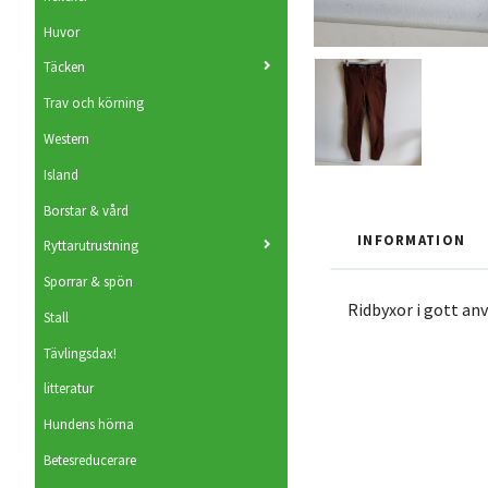
Huvor
Täcken
Trav och körning
Western
Island
Borstar & vård
INFORMATION
Ryttarutrustning
Sporrar & spön
Ridbyxor i gott anv
Stall
Tävlingsdax!
litteratur
Hundens hörna
Betesreducerare