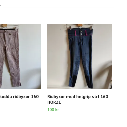
kodda ridbyxor 160
Ridbyxor med helgrip strl 160
Hel
HORZE
152
100 kr
300 