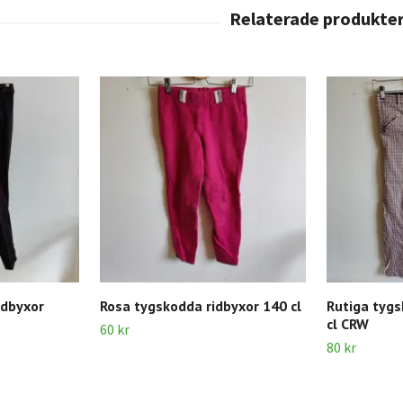
idbyxor
Rosa tygskodda ridbyxor 140 cl
Rutiga tygs
cl CRW
60 kr
80 kr