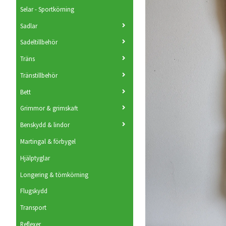
Selar - Sportkörning
Sadlar
Sadeltillbehör
Träns
Tränstillbehör
Bett
Grimmor & grimskaft
Benskydd & lindor
Martingal & förbygel
Hjälptyglar
Longering & tömkörning
Flugskydd
Transport
Reflexer