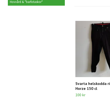
Hovvård & "barfotaskor"
Svarta helskodda r
Horze 150 cl
100 kr