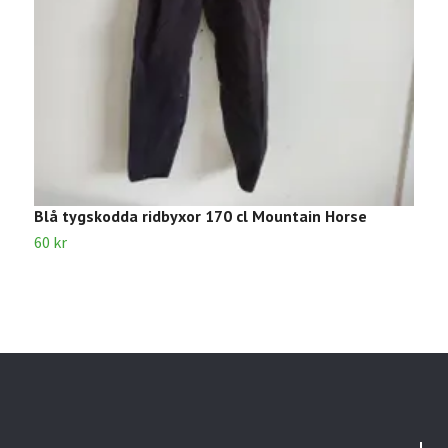
Blå tygskodda ridbyxor 170 cl Mountain Horse
B
60 kr
7