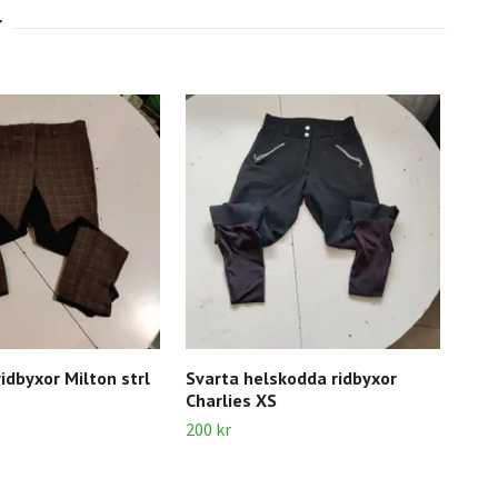
idbyxor Milton strl
Svarta helskodda ridbyxor
Lju
Charlies XS
152
200 kr
100 