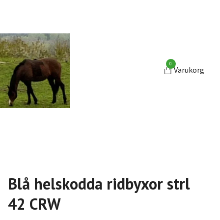
0
Varukorg
Blå helskodda ridbyxor strl
42 CRW