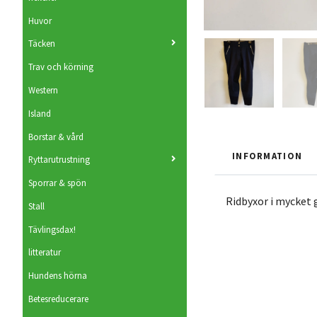
Huvor
Täcken
Trav och körning
Western
Island
Borstar & vård
INFORMATION
Ryttarutrustning
Sporrar & spön
Ridbyxor i mycket 
Stall
Tävlingsdax!
litteratur
Hundens hörna
Betesreducerare