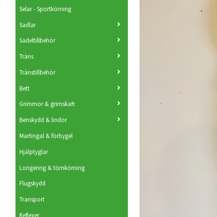
Selar - Sportkörning
Sadlar
Sadeltillbehör
Träns
Tränstillbehör
Bett
Grimmor & grimskaft
Benskydd & lindor
Martingal & förbygel
Hjälptyglar
Longering & tömkörning
Flugskydd
Transport
Reflexer