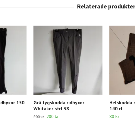
idbyxor 150
Grå tygskodda ridbyxor
Helskodda r
Whitaker strl 38
140 cl
200 kr
80 kr
300 kr