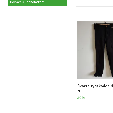
Hovvård & "barfotaskor"
Svarta tygskodda r
cl
50 kr