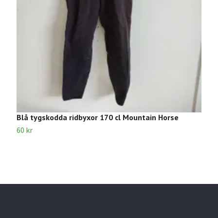
Blå tygskodda ridbyxor 170 cl Mountain Horse
K
60 kr
7