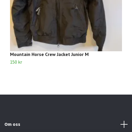
Mountain Horse Crew Jacket Junior M
S
150 kr
2
Om oss