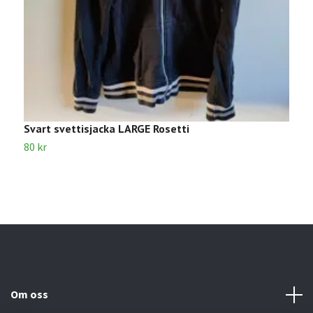
Svart svettisjacka LARGE Rosetti
S
80 kr
1
Om oss