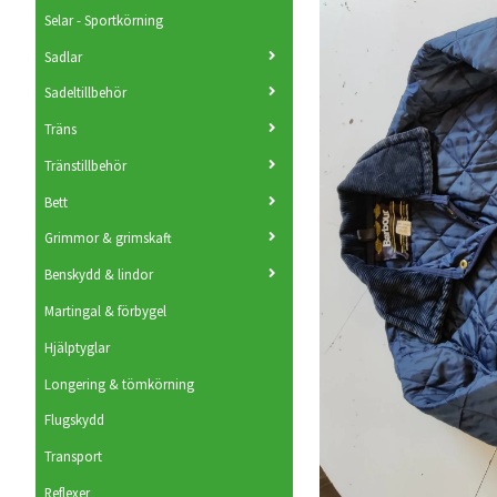
Selar - Sportkörning
Sadlar
Sadeltillbehör
Träns
Tränstillbehör
Bett
Grimmor & grimskaft
Benskydd & lindor
Martingal & förbygel
Hjälptyglar
Longering & tömkörning
Flugskydd
Transport
Reflexer