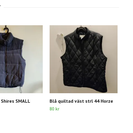
t Shires SMALL
Blå quiltad väst strl 44 Horze
Röd
80 kr
100 