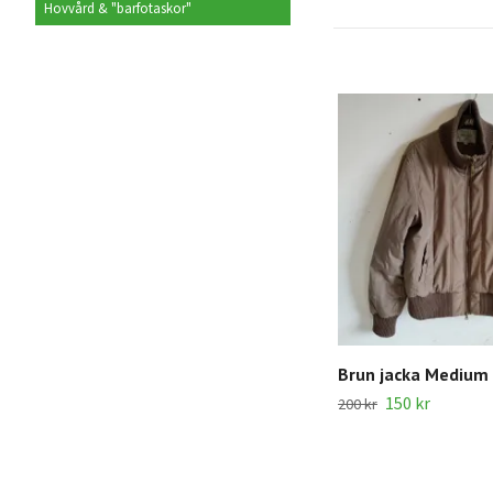
Hovvård & "barfotaskor"
Brun jacka Medium
150 kr
200 kr