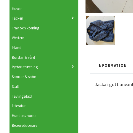
Huvor
Täcken
Trav och körning
Western
Island
Borstar & vård
INFORMATION
Ryttarutrustning
Sporrar & spön
Jacka i gott använt
Stall
Tävlingsdax!
litteratur
Hundens hörna
Betesreducerare